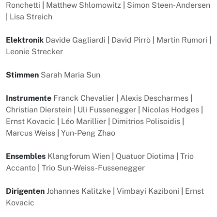
Ronchetti
|
Matthew Shlomowitz
|
Simon Steen-Andersen
|
Lisa Streich
Elektronik
Davide Gagliardi
|
David Pirrò
|
Martin Rumori
|
Leonie Strecker
Stimmen
Sarah Maria Sun
Instrumente
Franck Chevalier
|
Alexis Descharmes
|
Christian Dierstein
|
Uli Fussenegger
|
Nicolas Hodges
|
Ernst Kovacic
|
Léo Marillier
|
Dimitrios Polisoidis
|
Marcus Weiss
|
Yun-Peng Zhao
Ensembles
Klangforum Wien
|
Quatuor Diotima
|
Trio
Accanto
|
Trio Sun-Weiss-Fussenegger
Dirigenten
Johannes Kalitzke
|
Vimbayi Kaziboni
|
Ernst
Kovacic