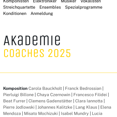
Komponisten
Elektroniker
Musiker
Vokalisten
Streichquartette
Ensembles
Spezialprogramme
Konditionen
Anmeldung
Akademie
Coaches 2025
Komposition
Carola Bauckholt
|
Franck Bedrossian
|
Pierluigi Billone
|
Chaya Czernowin
|
Francesco Filidei
|
Beat Furrer
|
Clemens Gadenstätter
|
Clara Iannotta
|
Pierre Jodlowski
|
Johannes Kalitzke
|
Lang Klaus
|
Elena
Mendoza
|
Misato Mochizuki
|
Isabel Mundry
|
Lucia