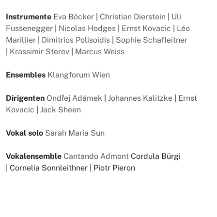
Instrumente
Eva Böcker
|
Christian Dierstein
|
Uli
Fussenegger
|
Nicolas Hodges
|
Ernst Kovacic
|
Léo
Marillier
|
Dimitrios Polisoidis
|
Sophie Schafleitner
|
Krassimir Sterev
|
Marcus Weiss
Ensembles
Klangforum Wien
Dirigenten
Ondřej Adámek
|
Johannes Kalitzke
|
Ernst
Kovacic
|
Jack Sheen
Vokal solo
Sarah Maria Sun
Vokalensemble
Cantando Admont
Cordula Bürgi
| Cornelia Sonnleithner | Piotr Pieron