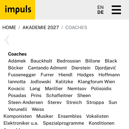
EN
DE
HOME
AKADEMIE 2027
COACHES
Coaches
Adámek
Bauckholt
Bedrossian
Billone
Black
Böcker
Cantando Admont
Dierstein
Djordjević
Fussenegger
Furrer
Hiendl
Hodges
Hoffmann
Iannotta
Jodlowski
Kalitzke
Klangforum Wien
Kovacic
Lang
Marillier
Nemtsov
Polisoidis
Posadas
Prins
Schafleitner
Sheen
Steen-Andersen
Sterev
Streich
Stroppa
Sun
Verunelli
Weiss
Komponisten
Musiker
Ensembles
Vokalisten
Elektroniker u.a.
Spezialprogramme
Konditionen