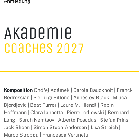
Anmeldung
Akademie
Coaches 2027
Komposition
Ondřej Adámek
|
Carola Bauckholt
|
Franck
Bedrossian
|
Pierluigi Billone
|
Annesley Black
|
Milica
Djordjević
|
Beat Furrer
|
Laure M. Hiendl
|
Robin
Hoffmann
|
Clara Iannotta
|
Pierre Jodlowski
|
Bernhard
Lang
|
Sarah Nemtsov
|
Alberto Posadas
|
Stefan Prins
|
Jack Sheen
|
Simon Steen-Andersen
|
Lisa Streich
|
Marco Stroppa
|
Francesca Verunelli