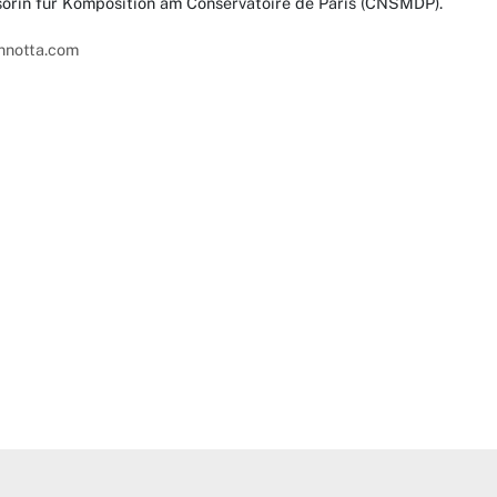
sorin für Komposition am Conservatoire de Paris (CNSMDP).
annotta.com