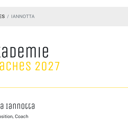
ES
IANNOTTA
kademie
aches 2027
ra Iannotta
sition, Coach