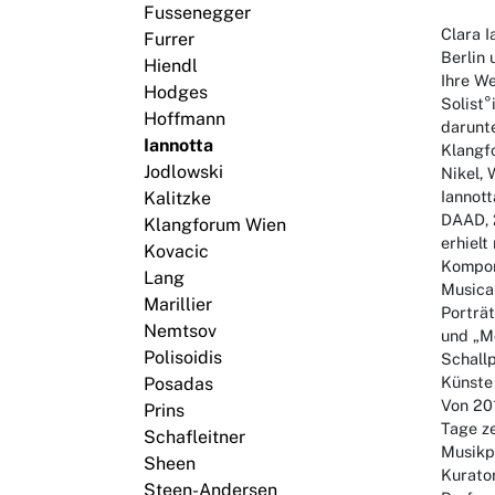
Fussenegger
Clara I
Furrer
Berlin 
Hiendl
Ihre W
Hodges
Solist
Hoffmann
darunte
Iannotta
Klangf
Jodlowski
Nikel,
Iannot
Kalitzke
DAAD, 
Klangforum Wien
erhielt
Kovacic
Kompon
Lang
Musica 
Marillier
Porträt
Nemtsov
und „Mo
Polisoidis
Schallp
Künste
Posadas
Von 201
Prins
Tage ze
Schafleitner
Musikp
Sheen
Kurator
Steen-Andersen