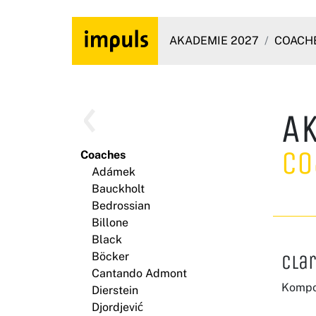
AKADEMIE 2027
COACH
A
Co
Coaches
Adámek
Bauckholt
Bedrossian
Billone
Black
Böcker
Cla
Cantando Admont
Kompo
Dierstein
Djordjević