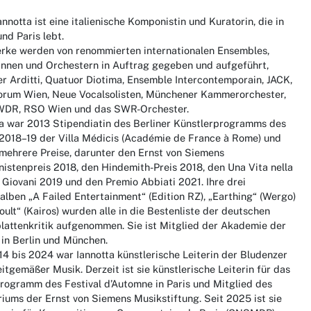
annotta ist eine italienische Komponistin und Kuratorin, die in
und Paris lebt.
erke werden von renommierten internationalen Ensembles,
°innen und Orchestern in Auftrag gegeben und aufgeführt,
r Arditti, Quatuor Diotima, Ensemble Intercontemporain, JACK,
orum Wien, Neue Vocalsolisten, Münchener Kammerorchester,
 WDR, RSO Wien und das SWR-Orchester.
ta war 2013 Stipendiatin des Berliner Künstlerprogramms des
2018–19 der Villa Médicis (Académie de France à Rome) und
 mehrere Preise, darunter den Ernst von Siemens
istenpreis 2018, den Hindemith-Preis 2018, den Una Vita nella
Giovani 2019 und den Premio Abbiati 2021. Ihre drei
alben „A Failed Entertainment“ (Edition RZ), „Earthing“ (Wergo)
ult“ (Kairos) wurden alle in die Bestenliste der deutschen
lattenkritik aufgenommen. Sie ist Mitglied der Akademie der
 in Berlin und München.
4 bis 2024 war Iannotta künstlerische Leiterin der Bludenzer
itgemäßer Musik. Derzeit ist sie künstlerische Leiterin für das
rogramm des Festival d’Automne in Paris und Mitglied des
iums der Ernst von Siemens Musikstiftung. Seit 2025 ist sie