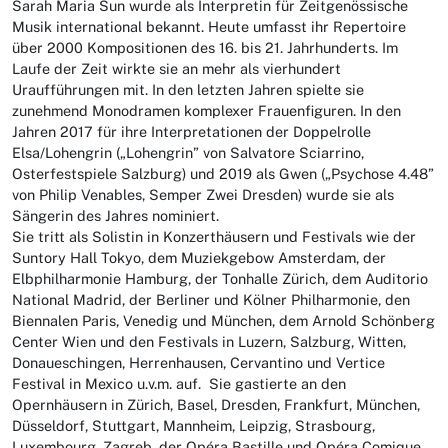
Sarah Maria Sun wurde als Interpretin für Zeitgenössische
Musik international bekannt. Heute umfasst ihr Repertoire
über 2000 Kompositionen des 16. bis 21. Jahrhunderts. Im
Laufe der Zeit wirkte sie an mehr als vierhundert
Uraufführungen mit. In den letzten Jahren spielte sie
zunehmend Monodramen komplexer Frauenfiguren. In den
Jahren 2017 für ihre Interpretationen der Doppelrolle
Elsa/Lohengrin („Lohengrin” von Salvatore Sciarrino,
Osterfestspiele Salzburg) und 2019 als Gwen („Psychose 4.48”
von Philip Venables, Semper Zwei Dresden) wurde sie als
Sängerin des Jahres nominiert.
Sie tritt als Solistin in Konzerthäusern und Festivals wie der
Suntory Hall Tokyo, dem Muziekgebow Amsterdam, der
Elbphilharmonie Hamburg, der Tonhalle Zürich, dem Auditorio
National Madrid, der Berliner und Kölner Philharmonie, den
Biennalen Paris, Venedig und München, dem Arnold Schönberg
Center Wien und den Festivals in Luzern, Salzburg, Witten,
Donaueschingen, Herrenhausen, Cervantino und Vertice
Festival in Mexico u.v.m. auf. Sie gastierte an den
Opernhäusern in Zürich, Basel, Dresden, Frankfurt, München,
Düsseldorf, Stuttgart, Mannheim, Leipzig, Strasbourg,
Luxembourg, Zagreb, der Opéra Bastille und Opéra Comique