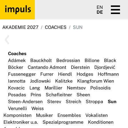
EN
DE
AKADEMIE 2027
COACHES
SUN
Coaches
Adámek
Bauckholt
Bedrossian
Billone
Black
Böcker
Cantando Admont
Dierstein
Djordjević
Fussenegger
Furrer
Hiendl
Hodges
Hoffmann
Iannotta
Jodlowski
Kalitzke
Klangforum Wien
Kovacic
Lang
Marillier
Nemtsov
Polisoidis
Posadas
Prins
Schafleitner
Sheen
Steen-Andersen
Sterev
Streich
Stroppa
Sun
Verunelli
Weiss
Komponisten
Musiker
Ensembles
Vokalisten
Elektroniker u.a.
Spezialprogramme
Konditionen