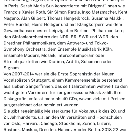
in Paris. Sarah Maria Sun konzertierte mit Dirigent°innen wie
François Xavier Roth, Sir Simon Rattle, Ingo Metzmacher, Kent
Nagano, Alan Gilbert, Thomas Hengelbrock, Susanna Mälkki,
Peter Rundel, Heinz Holliger und mit Klangkörpern wie dem
Gewandhausorchester Leipzig, den Berliner Philharmonikern,
den Sinfonieorchestern des NDR, BR, SWR und WDR, den
Dresdner Philharmonikern, dem Antwerp- und Tokyo-
Symphony Orchestra, dem Ensemble Musikfabrik Köln,
Ensemble Modern, Mosaik, Intercontemporain oder
Streichquartetten wie Diotima, Arditti, Schumann oder
Signum.
Von 2007-2014 war sie die Erste Sopranistin der Neuen
Vocalsolisten Stuttgart, einem Kammerensemble bestehend
aus sieben Sänger°innen, das seit Jahrzehnten weltweit zu den
wichtigsten Vorreitern für zeitgenössische Musik zählt. Ihre
Diskografie umfasst mehr als 40 CDs, wovon viele mit Preisen
ausgezeichnet oder nominiert wurden.
Sie gibt regelmäßig Meisterkurse für Vokalmusik des 20. und
21. Jahrhunderts, u.a. an den Universitäten und Hochschulen
von Oslo, Harvard, Chicago, Stockholm, Zürich, Luzern,
Rostock, Moskau, Dresden, Hannover oder Berlin. 2018-22 war