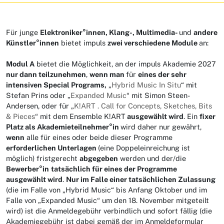
Für junge
Elektroniker
°innen, Klang-, Multimedia-
und
andere
Künstler°innen
bietet impuls
zwei verschiedene Module
an:
Modul A
bietet die Möglichkeit, an der impuls Akademie 2027
nur dann teilzunehmen
,
wenn man
für
eines der sehr
intensiven Special Programs,
„
Hybrid Music In Situ
“ mit
Stefan Prins oder „
Expanded Music
“ mit Simon Steen-
Andersen, oder für „
K!ART . Call for Concepts, Sketches, Bits
& Pieces
“ mit dem Ensemble K!ART
ausgewählt wird
. Ein
fixer
Platz als Akademieteilnehmer°in
wird daher nur gewährt,
wenn
alle für eines oder beide dieser Programme
erforderlichen Unterlagen
(eine Doppeleinreichung ist
möglich) fristgerecht
abgegeben
werden und der/die
Bewerber°in
tatsächlich für eines der Programme
ausgewählt wird
.
Nur im Falle einer tatsächlichen Zulassung
(die im Falle von „Hybrid Music“ bis Anfang Oktober und im
Falle von „Expanded Music“ um den 18. November mitgeteilt
wird) ist die Anmeldegebühr verbindlich und sofort fällig (die
Akademiegebühr ist dabei gemäß der im Anmeldeformular