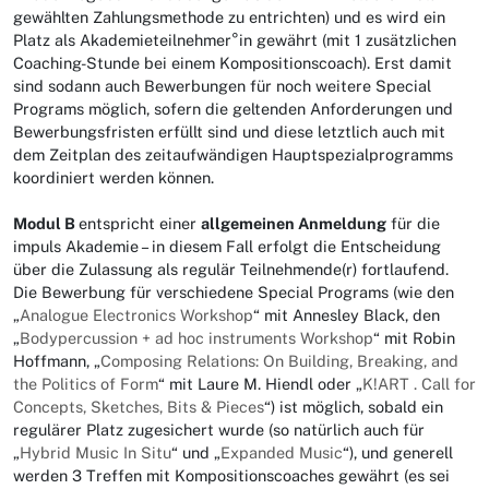
gewählten Zahlungsmethode zu entrichten) und es wird ein
Platz als Akademieteilnehmer°in gewährt (mit 1 zusätzlichen
Coaching-Stunde bei einem Kompositionscoach). Erst damit
sind sodann auch Bewerbungen für noch weitere Special
Programs möglich, sofern die geltenden Anforderungen und
Bewerbungsfristen erfüllt sind und diese letztlich auch mit
dem Zeitplan des zeitaufwändigen Hauptspezialprogramms
koordiniert werden können.
Modul B
entspricht einer
allgemeinen Anmeldung
für die
impuls Akademie – in diesem Fall erfolgt die Entscheidung
über die Zulassung als regulär Teilnehmende(r) fortlaufend.
Die Bewerbung für verschiedene Special Programs (wie den
„
Analogue Electronics Workshop
“ mit Annesley Black, den
„
Bodypercussion + ad hoc instruments Workshop
“ mit Robin
Hoffmann, „
Composing Relations: On Building, Breaking, and
the Politics of Form
“ mit Laure M. Hiendl oder „
K!ART . Call for
Concepts, Sketches, Bits & Pieces
“) ist möglich, sobald ein
regulärer Platz zugesichert wurde (so natürlich auch für
„
Hybrid Music In Situ
“ und „
Expanded Music
“), und generell
werden 3 Treffen mit Kompositionscoaches gewährt (es sei