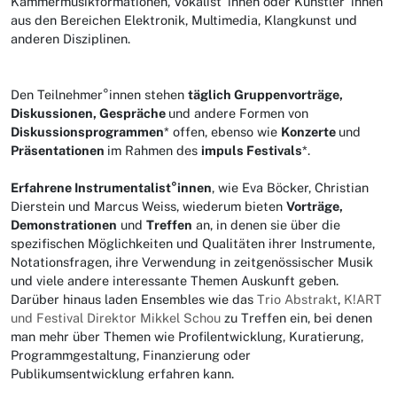
Kammermusikformationen, Vokalist°innen oder Künstler°innen
aus den Bereichen Elektronik, Multimedia, Klangkunst und
anderen Disziplinen.
Den Teilnehmer°innen stehen
täglich Gruppenvorträge,
Diskussionen, Gespräche
und andere Formen von
Diskussionsprogrammen
* offen, ebenso wie
Konzerte
und
Präsentationen
im Rahmen des
impuls Festivals
*.
Erfahrene Instrumentalist°innen
, wie Eva Böcker, Christian
Dierstein und Marcus Weiss, wiederum bieten
Vorträge,
Demonstrationen
und
Treffen
an, in denen sie über die
spezifischen Möglichkeiten und Qualitäten ihrer Instrumente,
Notationsfragen, ihre Verwendung in zeitgenössischer Musik
und viele andere interessante Themen Auskunft geben.
Darüber hinaus laden Ensembles wie das
Trio Abstrakt
,
K!ART
und Festival Direktor Mikkel Schou
zu Treffen ein, bei denen
man mehr über Themen wie Profilentwicklung, Kuratierung,
Programmgestaltung, Finanzierung oder
Publikumsentwicklung erfahren kann.