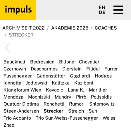
EN
DE
ARCHIV SEIT 2022
AKADEMIE 2025
COACHES
STRECKER
Bauckholt
Bedrossian
Billone
Chevalier
Czernowin
Descharmes
Dierstein
Filidei
Furrer
Fussenegger
Gadenstätter
Gagliardi
Hodges
Iannotta
Jodlowski
Kalitzke
Kaziboni
Klangforum Wien
Kovacic
Lang K.
Marillier
Mendoza
Mochizuki
Mundry
Pirrò
Polisoidis
Quatuor Diotima
Ronchetti
Rumori
Shlomowitz
Steen-Andersen
Strecker
Streich
Sun
Trio Accanto
Trio Sun-Weiss-Fussenegger
Weiss
Zhao