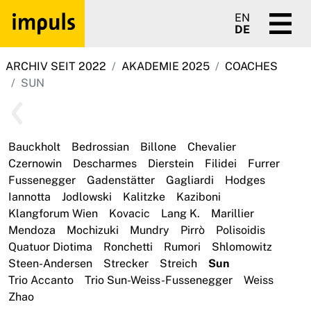
EN
DE
ARCHIV SEIT 2022
AKADEMIE 2025
COACHES
SUN
Bauckholt
Bedrossian
Billone
Chevalier
Czernowin
Descharmes
Dierstein
Filidei
Furrer
Fussenegger
Gadenstätter
Gagliardi
Hodges
Iannotta
Jodlowski
Kalitzke
Kaziboni
Klangforum Wien
Kovacic
Lang K.
Marillier
Mendoza
Mochizuki
Mundry
Pirrò
Polisoidis
Quatuor Diotima
Ronchetti
Rumori
Shlomowitz
Steen-Andersen
Strecker
Streich
Sun
Trio Accanto
Trio Sun-Weiss-Fussenegger
Weiss
Zhao