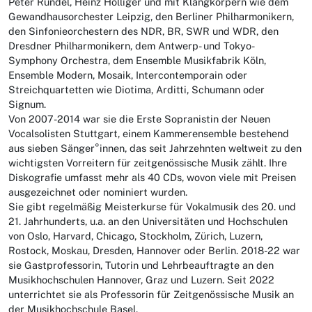
Peter Rundel, Heinz Holliger und mit Klangkörpern wie dem
Gewandhausorchester Leipzig, den Berliner Philharmonikern,
den Sinfonieorchestern des NDR, BR, SWR und WDR, den
Dresdner Philharmonikern, dem Antwerp- und Tokyo-
Symphony Orchestra, dem Ensemble Musikfabrik Köln,
Ensemble Modern, Mosaik, Intercontemporain oder
Streichquartetten wie Diotima, Arditti, Schumann oder
Signum.
Von 2007-2014 war sie die Erste Sopranistin der Neuen
Vocalsolisten Stuttgart, einem Kammerensemble bestehend
aus sieben Sänger°innen, das seit Jahrzehnten weltweit zu den
wichtigsten Vorreitern für zeitgenössische Musik zählt. Ihre
Diskografie umfasst mehr als 40 CDs, wovon viele mit Preisen
ausgezeichnet oder nominiert wurden.
Sie gibt regelmäßig Meisterkurse für Vokalmusik des 20. und
21. Jahrhunderts, u.a. an den Universitäten und Hochschulen
von Oslo, Harvard, Chicago, Stockholm, Zürich, Luzern,
Rostock, Moskau, Dresden, Hannover oder Berlin. 2018-22 war
sie Gastprofessorin, Tutorin und Lehrbeauftragte an den
Musikhochschulen Hannover, Graz und Luzern. Seit 2022
unterrichtet sie als Professorin für Zeitgenössische Musik an
der Musikhochschule Basel.