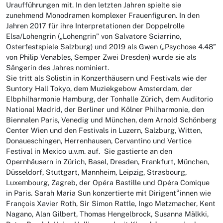
Uraufführungen mit. In den letzten Jahren spielte sie
zunehmend Monodramen komplexer Frauenfiguren. In den
Jahren 2017 für ihre Interpretationen der Doppelrolle
Elsa/Lohengrin („Lohengrin” von Salvatore Sciarrino,
Osterfestspiele Salzburg) und 2019 als Gwen („Psychose 4.48”
von Philip Venables, Semper Zwei Dresden) wurde sie als
Sängerin des Jahres nominiert.
Sie tritt als Solistin in Konzerthäusern und Festivals wie der
Suntory Hall Tokyo, dem Muziekgebow Amsterdam, der
Elbphilharmonie Hamburg, der Tonhalle Zürich, dem Auditorio
National Madrid, der Berliner und Kölner Philharmonie, den
Biennalen Paris, Venedig und München, dem Arnold Schönberg
Center Wien und den Festivals in Luzern, Salzburg, Witten,
Donaueschingen, Herrenhausen, Cervantino und Vertice
Festival in Mexico u.v.m. auf. Sie gastierte an den
Opernhäusern in Zürich, Basel, Dresden, Frankfurt, München,
Düsseldorf, Stuttgart, Mannheim, Leipzig, Strasbourg,
Luxembourg, Zagreb, der Opéra Bastille und Opéra Comique
in Paris. Sarah Maria Sun konzertierte mit Dirigent°innen wie
François Xavier Roth, Sir Simon Rattle, Ingo Metzmacher, Kent
Nagano, Alan Gilbert, Thomas Hengelbrock, Susanna Mälkki,