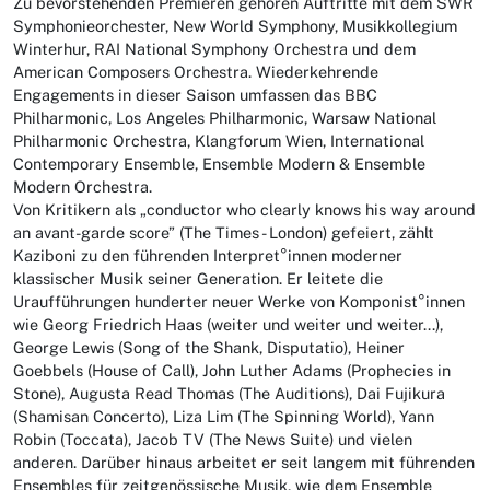
Zu bevorstehenden Premieren gehören Auftritte mit dem SWR
Symphonieorchester, New World Symphony, Musikkollegium
Winterhur, RAI National Symphony Orchestra und dem
American Composers Orchestra. Wiederkehrende
Engagements in dieser Saison umfassen das BBC
Philharmonic, Los Angeles Philharmonic, Warsaw National
Philharmonic Orchestra, Klangforum Wien, International
Contemporary Ensemble, Ensemble Modern & Ensemble
Modern Orchestra.
Von Kritikern als „conductor who clearly knows his way around
an avant-garde score” (The Times - London) gefeiert, zählt
Kaziboni zu den führenden Interpret°innen moderner
klassischer Musik seiner Generation. Er leitete die
Uraufführungen hunderter neuer Werke von Komponist°innen
wie Georg Friedrich Haas (weiter und weiter und weiter...),
George Lewis (Song of the Shank, Disputatio), Heiner
Goebbels (House of Call), John Luther Adams (Prophecies in
Stone), Augusta Read Thomas (The Auditions), Dai Fujikura
(Shamisan Concerto), Liza Lim (The Spinning World), Yann
Robin (Toccata), Jacob TV (The News Suite) und vielen
anderen. Darüber hinaus arbeitet er seit langem mit führenden
Ensembles für zeitgenössische Musik, wie dem Ensemble