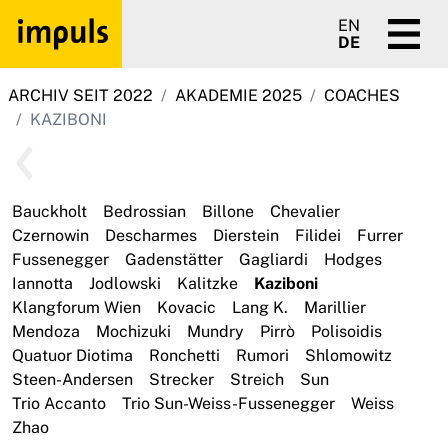
EN
DE
ARCHIV SEIT 2022
AKADEMIE 2025
COACHES
KAZIBONI
Bauckholt
Bedrossian
Billone
Chevalier
Czernowin
Descharmes
Dierstein
Filidei
Furrer
Fussenegger
Gadenstätter
Gagliardi
Hodges
Iannotta
Jodlowski
Kalitzke
Kaziboni
Klangforum Wien
Kovacic
Lang K.
Marillier
Mendoza
Mochizuki
Mundry
Pirrò
Polisoidis
Quatuor Diotima
Ronchetti
Rumori
Shlomowitz
Steen-Andersen
Strecker
Streich
Sun
Trio Accanto
Trio Sun-Weiss-Fussenegger
Weiss
Zhao