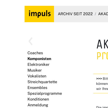
ARCHIV SEIT 2022
AKAD
A
Pr
Coaches
Komponisten
Elektroniker
Musiker
Vokalisten
>>>
Bit
Streichquartette
können 
Ensembles
wir Ihn
Spezialprogramme
Konditionen
Anmeldung
Die imp