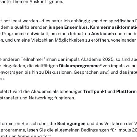
ssante Themen Auskunft geben.
t not least werden – dies natürlich abhängig von den spezifischen P
ademie qualifizierenden
jungen Ensembles,
Kammermusikformatio
e Programme entwickelt, um einen lebhaften
Austausch
und eine 
n, und um eine Vielzahl an Möglichkeiten zu eröffnen, voneinander 
le anderen Teilnehmer°innen der impuls Akademie 2025, so sind a
h eingeladen, die vielfältigen
Diskursprogramme*
von impuls zu nu
nvorträgen bis hin zu Diskussionen, Gesprächen usw.) und das
imp
en.
uletzt wird die Akademie als lebendiger
Treffpunkt
und
Plattform
stransfer und Networking fungieren.
nformieren Sie sich über die
Bedingungen
und das Verfahren der V
alprogramme
, lesen Sie die allgemeinen
Bedingungen
für impuls 2
 mit der
Anmeldung
fort.