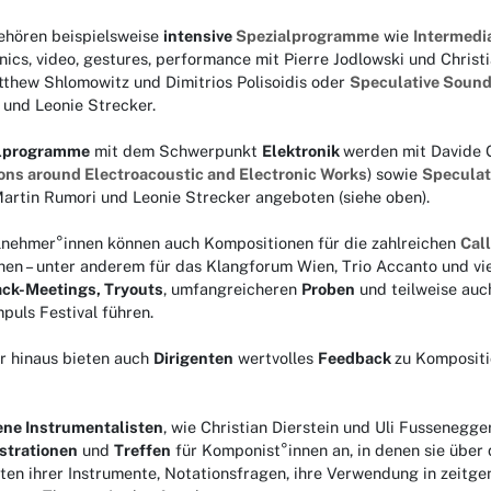
ehören beispielsweise
intensive
Spezialprogramme
wie
Intermedi
nics, video, gestures, performance mit Pierre Jodlowski und Christi
tthew Shlomowitz und Dimitrios Polisoidis oder
Speculative Sound
 und Leonie Strecker.
alprogramme
mit dem Schwerpunkt
Elektronik
werden mit Davide G
ons around Electroacoustic and Electronic Works
) sowie
Speculat
Martin Rumori und Leonie Strecker angeboten (siehe oben).
ilnehmer°innen können auch Kompositionen für die zahlreichen
Cal
hen – unter anderem für das Klangforum Wien, Trio Accanto und viel
ck-Meetings, Tryouts
, umfangreicheren
Proben
und teilweise au
puls Festival führen.
r hinaus bieten auch
Dirigenten
wertvolles
Feedback
zu Kompositi
ene Instrumentalisten
, wie Christian Dierstein und Uli Fussenegg
trationen
und
Treffen
für Komponist°innen an, in denen sie über 
ten ihrer Instrumente, Notationsfragen, ihre Verwendung in zeitge