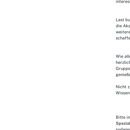
intere
Last bu
die Ak
weiter
schaffe
Wie al
herzlic
Gruppe
genieß
Nicht z
Wissen
Bitte i
Spezi
sodann