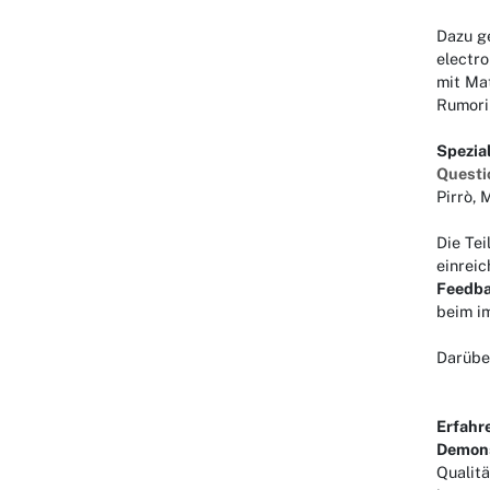
Dazu g
electro
mit Ma
Rumori
Spezi
Questi
Pirrò, 
Die Te
einreic
Feedba
beim im
Darübe
Erfahr
Demons
Qualitä