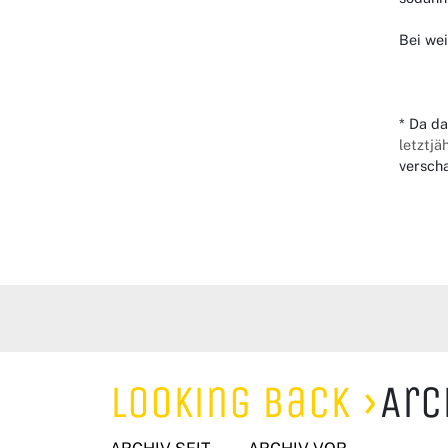
Bei we
* Da da
letztj
verscha
Looking Back
Arc