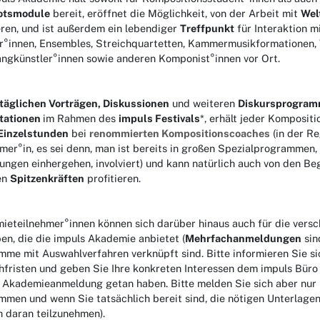
otsmodule
bereit, eröffnet die Möglichkeit, von der Arbeit mit
Wel
eren, und ist außerdem ein lebendiger
Treffpunkt
für Interaktion m
r°innen, Ensembles, Streichquartetten, Kammermusikformationen, V
angkünstler°innen sowie anderen Komponist°innen vor Ort.
täglichen Vorträgen, Diskussionen
und weiteren
Diskursprogra
tationen
im Rahmen des
impuls Festivals
*, erhält jeder Kompositi
Einzelstunden
bei
renommierten Kompositionscoaches
(in der Re
mer°in, es sei denn, man ist bereits in großen Spezialprogrammen
ungen einhergehen, involviert) und kann natürlich auch von den B
en
Spitzenkräften
profitieren.
ieteilnehmer°innen können sich darüber hinaus auch für die vers
n, die die impuls Akademie anbietet (
Mehrfachanmeldungen
sin
mme mit Auswahlverfahren verknüpft sind. Bitte informieren Sie s
hfristen und geben Sie Ihre konkreten Interessen dem impuls Büro 
r Akademieanmeldung getan haben. Bitte melden Sie sich aber nur 
men und wenn Sie tatsächlich bereit sind, die nötigen Unterlagen
h daran teilzunehmen).