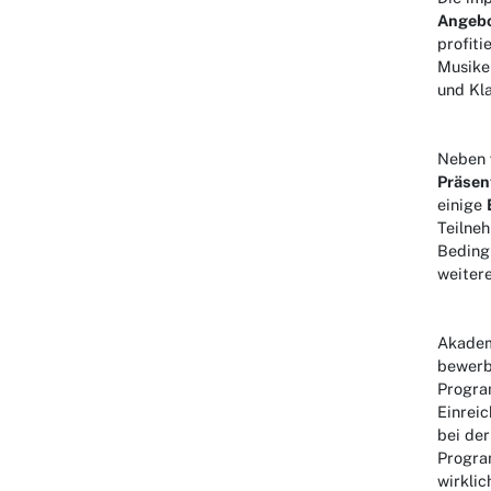
Angeb
profiti
Musike
und Kl
Neben
Präsen
einige
Teilneh
Beding
weiter
Akadem
bewerbe
Progra
Einreic
bei de
Program
wirklic