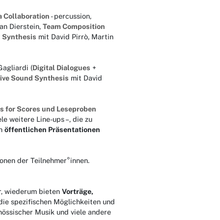
a Collaboration
- percussion,
an Dierstein,
Team Composition
 Synthesis
mit David Pirrò, Martin
agliardi (
Digital Dialogues
+
ive Sound Synthesis
mit David
ls for Scores und Leseproben
e weitere Line-ups –, die zu
ch
öffentlichen Präsentationen
onen der Teilnehmer°innen.
er, wiederum bieten
Vorträge,
die spezifischen Möglichkeiten und
nössischer Musik und viele andere