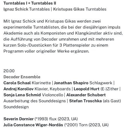
Turntables I + Turntables II
Ignaz Schick
Turntables |
Kristupas Gikas
Turntables
Mit Ignaz Schick und Kristupas Gikas werden zwei
experimentelle Turntablisten, die bei der diesjährigen impuls
Akademie auch als Komponisten und Klangkünstler aktiv sind,
die Aufführung von Decoder umrahmen und mit mehreren
kurzen Solo-/Duostücken für 3 Plattenspieler zu einem
Programm voller origineller Werke ergänzen.
20.00
Decoder Ensemble
Carola Schaal
Klarinette |
Jonathan Shapiro
Schlagwerk |
Andrej Koroliov
Klavier, Keyboards |
Leopold Hurt
(E-)Zither
|
Sonja Lena Schmid
Violoncello
|
Alexander Schubert
Ausarbeitung des Sounddesigns |
Stefan Troschka
(als Gast)
Sounddesign
Severin Dornier
(*1993) flux (2023, UA)
Julia Constance Wiger-Nordås
(*2001) Torn (2023, UA)