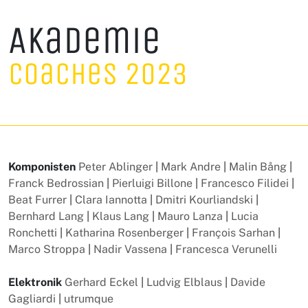
Akademie
Coaches 2023
Komponisten
Peter Ablinger
|
Mark Andre
|
Malin Bång
|
Franck Bedrossian
|
Pierluigi Billone
|
Francesco Filidei
|
Beat Furrer
|
Clara Iannotta
|
Dmitri Kourliandski
|
Bernhard Lang
|
Klaus Lang
|
Mauro Lanza
|
Lucia
Ronchetti
|
Katharina Rosenberger
|
François Sarhan
|
Marco Stroppa
|
Nadir Vassena
|
Francesca Verunelli
Elektronik
Gerhard Eckel
|
Ludvig Elblaus
|
Davide
Gagliardi
|
utrumque