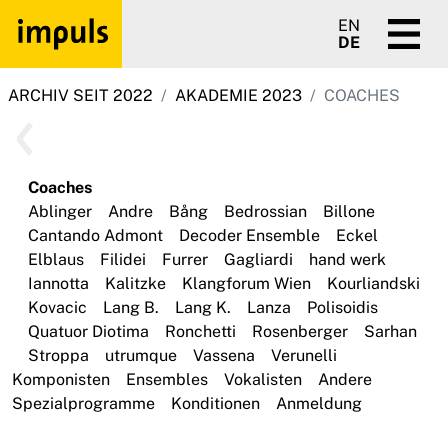
EN
DE
ARCHIV SEIT 2022
AKADEMIE 2023
COACHES
Coaches
Ablinger
Andre
Bång
Bedrossian
Billone
Cantando Admont
Decoder Ensemble
Eckel
Elblaus
Filidei
Furrer
Gagliardi
hand werk
Iannotta
Kalitzke
Klangforum Wien
Kourliandski
Kovacic
Lang B.
Lang K.
Lanza
Polisoidis
Quatuor Diotima
Ronchetti
Rosenberger
Sarhan
Stroppa
utrumque
Vassena
Verunelli
Komponisten
Ensembles
Vokalisten
Andere
Spezialprogramme
Konditionen
Anmeldung