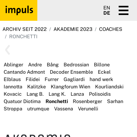
EN
DE
ARCHIV SEIT 2022
AKADEMIE 2023
COACHES
RONCHETTI
Ablinger
Andre
Bång
Bedrossian
Billone
Cantando Admont
Decoder Ensemble
Eckel
Elblaus
Filidei
Furrer
Gagliardi
hand werk
Iannotta
Kalitzke
Klangforum Wien
Kourliandski
Kovacic
Lang B.
Lang K.
Lanza
Polisoidis
Quatuor Diotima
Ronchetti
Rosenberger
Sarhan
Stroppa
utrumque
Vassena
Verunelli