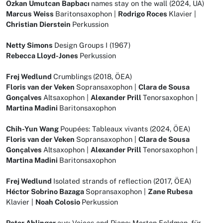
Özkan Umutcan Bapbacı
names stay on the wall (2024, UA)
Marcus Weiss
Baritonsaxophon |
Rodrigo Roces
Klavier |
Christian Dierstein
Perkussion
Netty Simons
Design Groups I (1967)
Rebecca Lloyd-Jones
Perkussion
Frej Wedlund
Crumblings
(2018, ÖEA)
Floris van der Veken
Sopransaxophon |
Clara de Sousa
Gonçalves
Altsaxophon |
Alexander Prill
Tenorsaxophon |
Martina Madini
Baritonsaxophon
Chih-Yun Wang
Poupées: Tableaux vivants (2024, ÖEA)
Floris van der Veken
Sopransaxophon |
Clara de Sousa
Gonçalves
Altsaxophon |
Alexander Prill
Tenorsaxophon |
Martina Madini
Baritonsaxophon
Frej Wedlund
Isolated strands of reflection (2017, ÖEA)
Héctor Sobrino Bazaga
Sopransaxophon |
Zane Rubesa
Klavier |
Noah Colosio
Perkussion
Peter Ablinger
aus: Voices and Piano: Morton Feldman, für