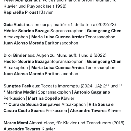
Klavier und Playback
(seit 1998)
Raphaëlle Proust
Klavier
Gaia Aloisi
aus: en corps, matière: 1. della terra
(2022/23)
Héctor Sobrino Bazaga
Sopransaxophon |
Guangcong Chen
Altsaxophon |
Maria Luisa Cuenca Arráez
Tenorsaxophon |
Juan Alonso Moreda
Baritonsaxophon
Dror Binder
aus: Augen zu, Mund auf!: 1 und 2 (2022)
Héctor Sobrino Bazaga
Sopransaxophon |
Guangcong Chen
Altsaxophon |
María Luisa Cuenca Arráez
Tenorsaxophon |
Juan Alonso Moreda
Baritonsaxophon
Sungtae Paek
aus: Toccata Impromptu (2024, UA): 2** und 1*
* Martina Madini
Sopransaxophon
| Antonio Gaggiano
Perkussion
| Martina Copello
Klavier
** Clara de Sousa Gonçalves
Altsaxophon
| Rita Sousa e
Castro Couto Soares
Perkussion
| Alexandre Tavares
Klavier
Marco Momi
Almost close, für Klavier und Transducers (2015)
Alexandre Tavares
Klavier