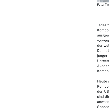
Foto: Ti
Jedes z
Kompos
ausgew
vorweg
der wel
Damit l
junger 
Unters
Akadem
Komponi
Heute 
Kompon
den US
sind d
anwesen
Sponsor