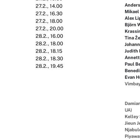
Anders
27.2., 14.00
Mikael
27.2., 16.30
Alex L
27.2., 18.00
Björn 
27.2., 20.00
Krassi
28.2., 16.00
Tina Ž
28.2., 18.00
Johanne
Judith 
28.2., 18.15
Annett
28.2., 18.30
Paul B
28.2., 19.45
Benedi
Evan H
Vimbay
Damian
UA)
Kelley
Jieun 
Njabul
Piyawa