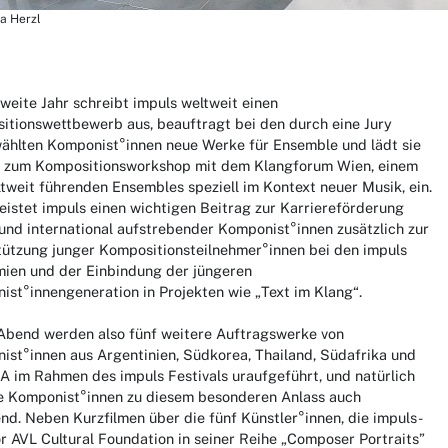
na Herzl
weite Jahr schreibt impuls weltweit einen
itionswettbewerb aus, beauftragt bei den durch eine Jury
ählten Komponist°innen neue Werke für Ensemble und lädt sie
 zum Kompositionsworkshop mit dem Klangforum Wien, einem
tweit führenden Ensembles speziell im Kontext neuer Musik, ein.
eistet impuls einen wichtigen Beitrag zur Karriereförderung
und international aufstrebender Komponist°innen zusätzlich zur
tützung junger Kompositionsteilnehmer°innen bei den impuls
ien und der Einbindung der jüngeren
st°innengeneration in Projekten wie „Text im Klang“.
Abend werden also fünf weitere Auftragswerke von
ist°innen aus Argentinien, Südkorea, Thailand, Südafrika und
A im Rahmen des impuls Festivals uraufgeführt, und natürlich
ie Komponist°innen zu diesem besonderen Anlass auch
d. Neben Kurzfilmen über die fünf Künstler°innen, die impuls-
 AVL Cultural Foundation in seiner Reihe „Composer Portraits”