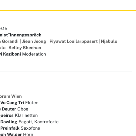
9.15
ist°innengespräch
 Gorandi
|
Jieun Jeong
|
Piyawat Louilarppasert
|
Njabulo
ula
|
Kelley Sheehan
i Kaziboni
Moderation
orum Wien
Vo Cong Tri
Flöten
 Deuter
Oboe
ueiros
Klarinetten
i Dowling
Fagott, Kontraforte
 Preinfalk
Saxofone
oph Walder
Horn