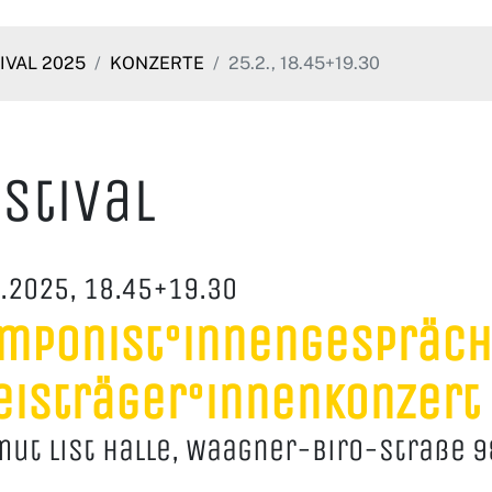
IVAL 2025
KONZERTE
25.2., 18.45+19.30
stival
.2025, 18.45+19.30
mponist°innengespräch
eisträger°innenkonzert
ut List Halle, Waagner-Biro-Straße 9