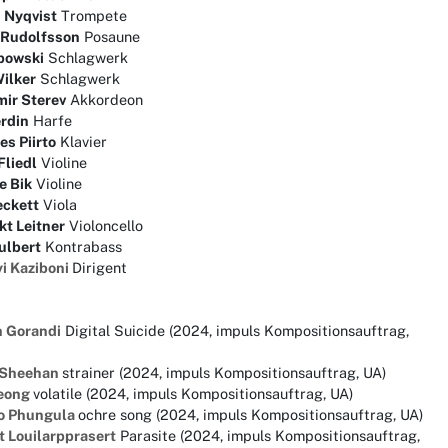
 Nyqvist
Trompete
 Rudolfsson
Posaune
ipowski
Schlagwerk
Wilker
Schlagwerk
mir Sterev
Akkordeon
erdin
Harfe
s Piirto
Klavier
Fliedl
Violine
e Bik
Violine
eckett
Viola
kt Leitner
Violoncello
ulbert
Kontrabass
i Kaziboni
Dirigent
 Gorandi
Digital Suicide (2024, impuls Kompositionsauftrag,
 Sheehan
strainer (2024, impuls Kompositionsauftrag, UA)
Jeong
volatile (2024, impuls Kompositionsauftrag, UA)
o Phungula
ochre song (2024, impuls Kompositionsauftrag, UA)
t Louilarpprasert
Parasite (2024, impuls Kompositionsauftrag,