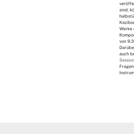
veröff
sind, k
halbst
Kazibon
Werke 
Kompon
von 9.3
Darübe
auch b
Sessio
Fragen
Instrum