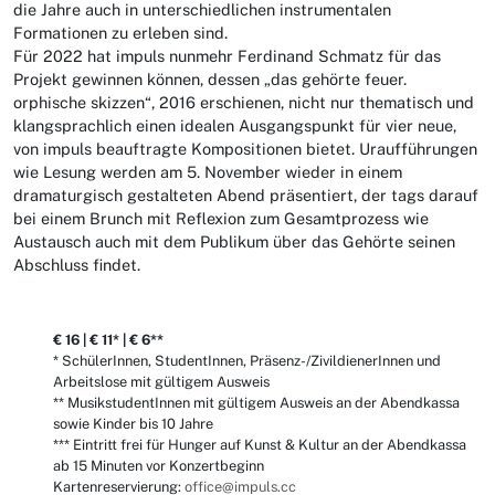
die Jahre auch in unterschiedlichen instrumentalen
Formationen zu erleben sind.
Für 2022 hat impuls nunmehr Ferdinand Schmatz für das
Projekt gewinnen können, dessen „das gehörte feuer.
orphische skizzen“, 2016 erschienen, nicht nur thematisch und
klangsprachlich einen idealen Ausgangspunkt für vier neue,
von impuls beauftragte Kompositionen bietet. Uraufführungen
wie Lesung werden am 5. November wieder in einem
dramaturgisch gestalteten Abend präsentiert, der tags darauf
bei einem Brunch mit Reflexion zum Gesamtprozess wie
Austausch auch mit dem Publikum über das Gehörte seinen
Abschluss findet.
€ 16 | € 11* | € 6**
* SchülerInnen, StudentInnen, Präsenz-/ZivildienerInnen und
Arbeitslose mit gültigem Ausweis
** MusikstudentInnen mit gültigem Ausweis an der Abendkassa
sowie Kinder bis 10 Jahre
*** Eintritt frei für Hunger auf Kunst & Kultur an der Abendkassa
ab 15 Minuten vor Konzertbeginn
Kartenreservierung:
office@impuls.cc