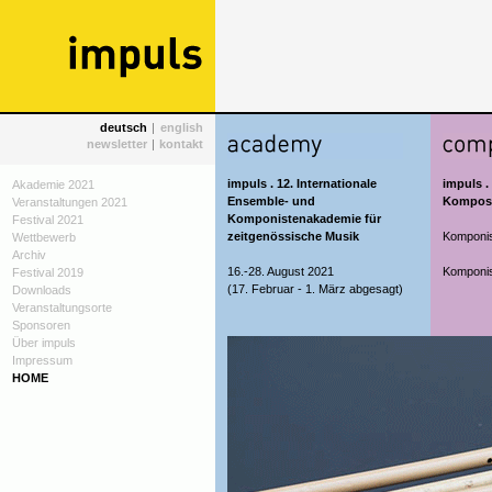
deutsch
|
english
newsletter
|
kontakt
impuls . 12. Internationale
impuls .
Akademie 2021
Ensemble- und
Komposi
Veranstaltungen 2021
Komponistenakademie für
Festival 2021
zeitgenössische Musik
Komponis
Wettbewerb
Archiv
16.-28. August 2021
Komponis
Festival 2019
(17. Februar - 1. März abgesagt)
Downloads
Veranstaltungsorte
Sponsoren
Über impuls
Impressum
HOME